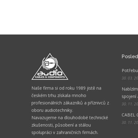
Posled
Potřebuj
30. 03. 2
Naše firma si od roku 1989 jistě na
Nabízíme
českém trhu získala mnoho
spojení 
profesionálních zákazníků a příznivců z
30. 11. 2
oboru audiotechniky.
CABEL 
Navazujeme na dlouhodobé technické
30. 11. 2
zkušenosti, působení a stálou
spolupráci v zahraničních firmách.