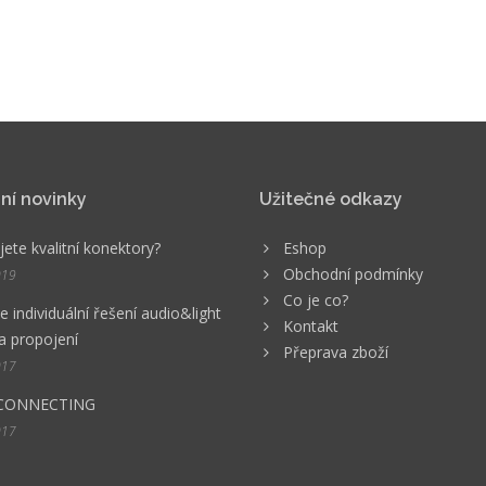
ní novinky
Užitečné odkazy
ete kvalitní konektory?
Eshop
Obchodní podmínky
019
Co je co?
 individuální řešení audio&light
Kontakt
a propojení
Přeprava zboží
017
CONNECTING
017