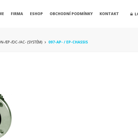
ME
FIRMA
ESHOP
OBCHODNÍ PODMÍNKY
KONTAKT
L
N-/EP-/DC-/AC- (SYSTÉM)
097-AP- / EP-CHASSIS