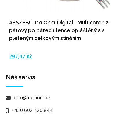
AES/EBU 110 Ohm-Digital - Multicore 12-
párový po párech tence opláštěný a s
pleteným celkovým stíněním
297,47 Kč
Náš servis
box@audiocc.cz
+420 602 420 844