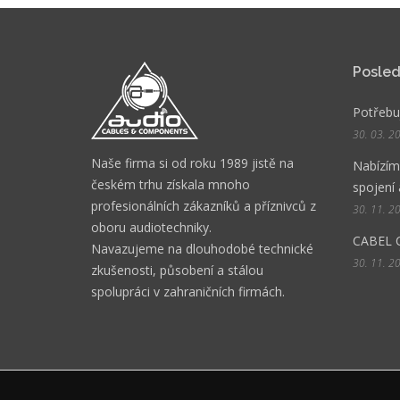
Posled
Potřebuj
30. 03. 2
Naše firma si od roku 1989 jistě na
Nabízíme
českém trhu získala mnoho
spojení 
profesionálních zákazníků a příznivců z
30. 11. 2
oboru audiotechniky.
CABEL 
Navazujeme na dlouhodobé technické
30. 11. 2
zkušenosti, působení a stálou
spolupráci v zahraničních firmách.