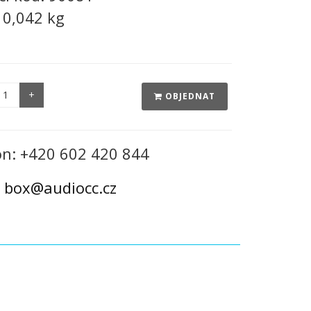
:
0,042 kg
OBJEDNAT
on: +420 602 420 844
:
box@audiocc.cz