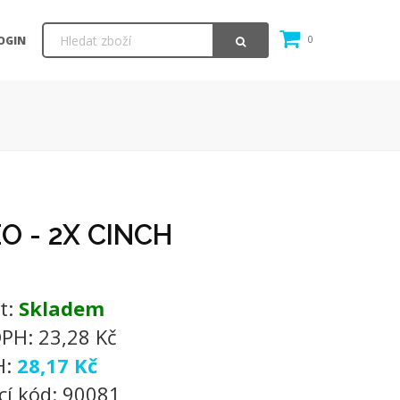
OGIN
0
O - 2X CINCH
t:
Skladem
DPH:
23,28 Kč
H:
28,17 Kč
cí kód:
90081