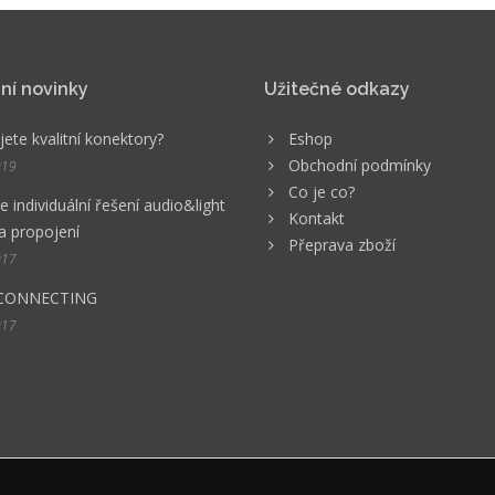
ní novinky
Užitečné odkazy
ete kvalitní konektory?
Eshop
Obchodní podmínky
019
Co je co?
 individuální řešení audio&light
Kontakt
a propojení
Přeprava zboží
017
CONNECTING
017