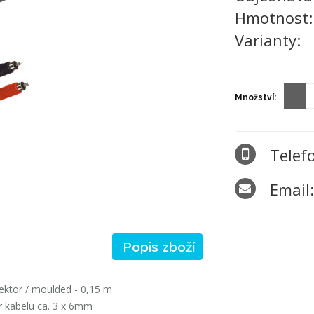
Hmotnost
Varianty:
Množství:
Telef
Email
Popis zboží
ektor / moulded - 0,15 m
r kabelu ca. 3 x 6mm