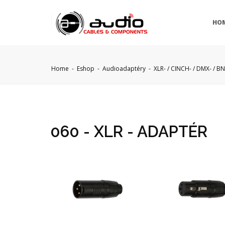
HO
Home
-
Eshop
-
Audioadaptéry
-
XLR- / CINCH- / DMX- / B
060 - XLR - ADAPTÉR