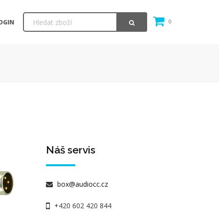
OGIN
0
Náš servis
box@audiocc.cz
+420 602 420 844