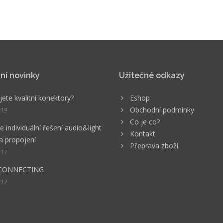
ní novinky
Užitečné odkazy
ete kvalitní konektory?
Eshop
Obchodní podmínky
019
Co je co?
 individuální řešení audio&light
Kontakt
a propojení
Přeprava zboží
017
CONNECTING
017