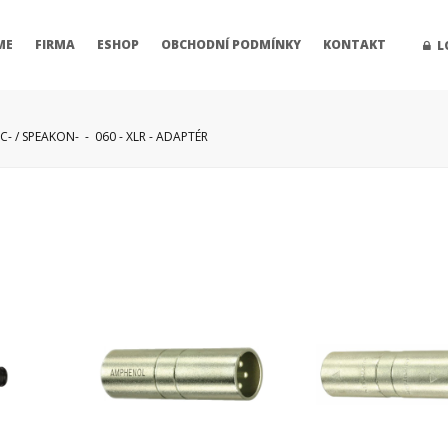
ME
FIRMA
ESHOP
OBCHODNÍ PODMÍNKY
KONTAKT
L
NC- / SPEAKON-
-
060 - XLR - ADAPTÉR