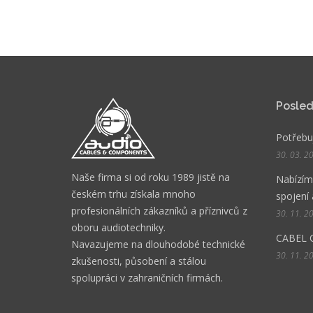
Posled
Potřebuj
30. 03. 2
Naše firma si od roku 1989 jistě na
Nabízíme
českém trhu získala mnoho
spojení 
profesionálních zákazníků a příznivců z
30. 11. 2
oboru audiotechniky.
CABEL 
Navazujeme na dlouhodobé technické
30. 11. 2
zkušenosti, působení a stálou
spolupráci v zahraničních firmách.