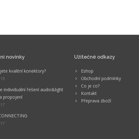
ní novinky
Užitečné odkazy
ete kvalitní konektory?
Eshop
Obchodní podmínky
019
Co je co?
 individuální řešení audio&light
Kontakt
a propojení
Přeprava zboží
017
CONNECTING
017