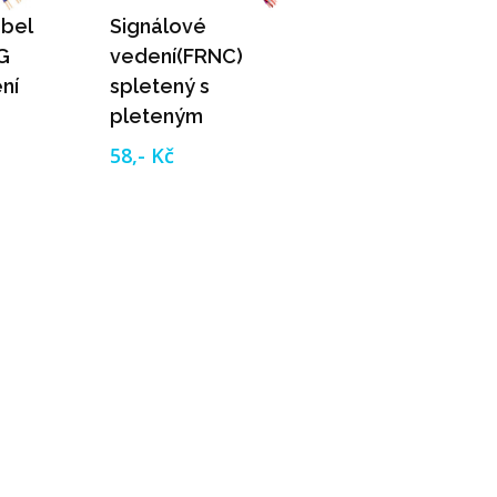
abel
Signálové
G
vedení(FRNC)
ní
spletený s
pleteným
celkovým stínením
58,- Kč