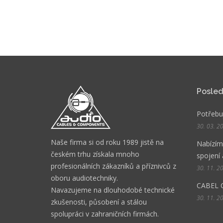
Posled
Potřebuj
30. 03. 2
Naše firma si od roku 1989 jistě na
Nabízíme
českém trhu získala mnoho
spojení 
profesionálních zákazníků a příznivců z
30. 11. 2
oboru audiotechniky.
CABEL 
Navazujeme na dlouhodobé technické
30. 11. 2
zkušenosti, působení a stálou
spolupráci v zahraničních firmách.