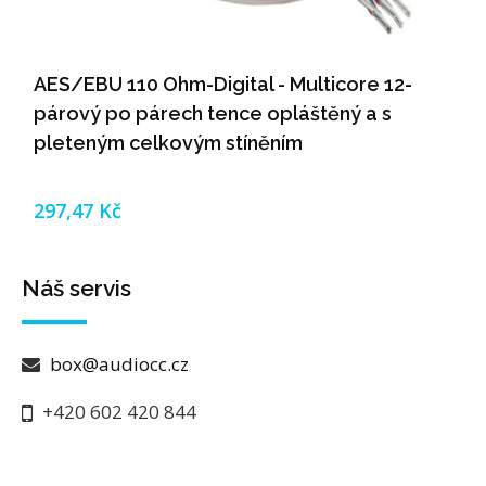
AES/EBU 110 Ohm-Digital - Multicore 12-
párový po párech tence opláštěný a s
pleteným celkovým stíněním
297,47 Kč
Náš servis
box@audiocc.cz
+420 602 420 844