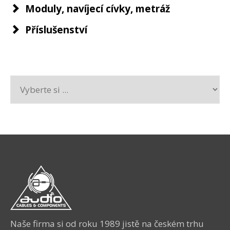
Moduly, navíjecí cívky, metráž
Příslušenství
Naše firma si od roku 1989 jistě na českém trhu