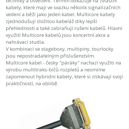
techniky a osvětlení. Termín odkazuje na zvláštní
kabely, které mají ve svazku několik signalizačních
vedení a běží jako jeden kabel. Multicore kabely
zjednodušují složitou kabeláž díky lepší
přehlednosti a také zabraňují rušení kabelů. Hlavní
využití Multicore kabelů jsou koncertní akce a
nahrávací studia.
V kombinaci se stageboxy, multipiny, tourlocky
jsou nepostradatelným příslušenstvím.
Multicore kabel - česky "páráky" nachazí využiti na
výrobu multitraks-bičů-rozpletů a nesmíme
zapomenout hybridní kabely, které si získávají svojí
praktičností, na oblibě.