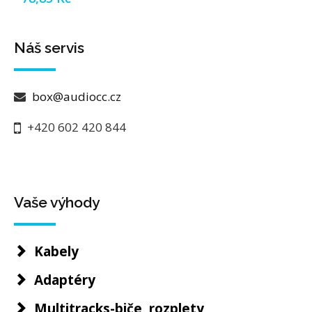
Náš servis
box@audiocc.cz
+420 602 420 844
Vaše výhody
Kabely
Adaptéry
Multitracks-biče, rozplety