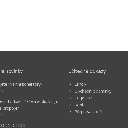
ní novinky
Užitečné odkazy
ete kvalitní konektory?
Eshop
Obchodní podmínky
019
Co je co?
 individuální řešení audio&light
Kontakt
a propojení
Přeprava zboží
017
CONNECTING