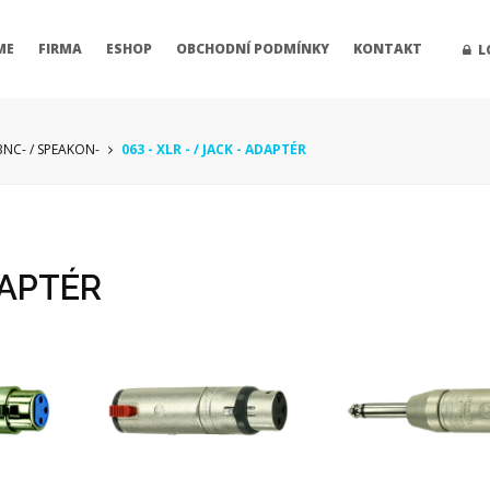
ME
FIRMA
ESHOP
OBCHODNÍ PODMÍNKY
KONTAKT
L
 BNC- / SPEAKON-
063 - XLR - / JACK - ADAPTÉR
DAPTÉR