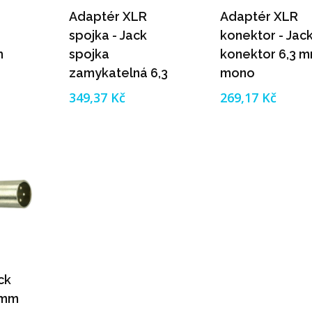
Adaptér XLR
Adaptér XLR
spojka - Jack
konektor - Jac
m
spojka
konektor 6,3 
zamykatelná 6,3
mono
mm stereo
349,37 Kč
269,17 Kč
ck
 mm