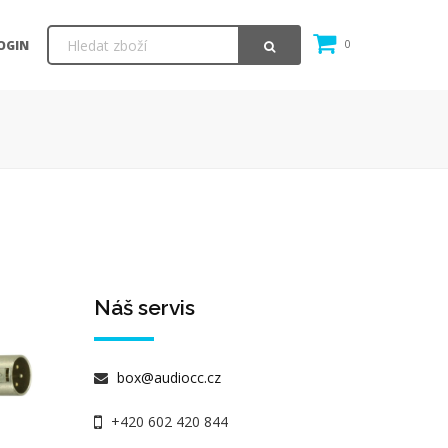
OGIN
0
Náš servis
box@audiocc.cz
+420 602 420 844