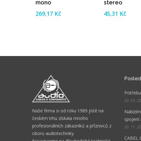
mono
stereo
269,17 Kč
45,31 Kč
Posled
Potřebuj
30. 03. 2
Naše firma si od roku 1989 jistě na
Nabízíme
českém trhu získala mnoho
spojení 
profesionálních zákazníků a příznivců z
30. 11. 2
oboru audiotechniky.
CABEL 
Navazujeme na dlouhodobé technické