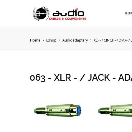
HO
Home
Eshop
Audioadaptéry
XLR- / CINCH- / DMX- /
063 - XLR - / JACK - A