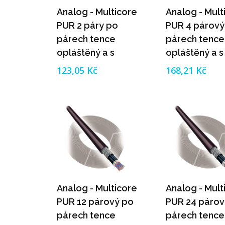
Analog - Multicore
Analog - Mult
PUR 2 páry po
PUR 4 párový
párech tence
párech tence
opláštěný a s
opláštěný a s
pleteným
pleteným
123,05 Kč
168,21 Kč
celkovým stíněním
celkovým stí
Analog - Multicore
Analog - Mult
PUR 12 párový po
PUR 24 párov
párech tence
párech tence