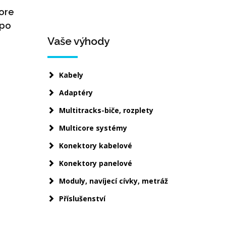
core
 po
Vaše výhody
Kabely
ním
Adaptéry
Multitracks-biče, rozplety
Multicore systémy
Konektory kabelové
Konektory panelové
Moduly, navíjecí cívky, metráž
Příslušenství