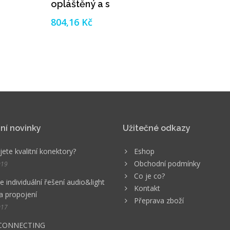
opláštěný a s
pleteným
804,16 Kč
něním
celkovým stíněním
ní novinky
Užitečné odkazy
ete kvalitní konektory?
Eshop
Obchodní podmínky
019
Co je co?
 individuální řešení audio&light
Kontakt
a propojení
Přeprava zboží
017
CONNECTING