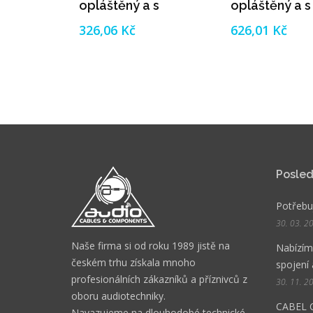
opláštěný a s
opláštěný a s
pleteným
pleteným
326,06 Kč
626,01 Kč
celkovým stíněním
celkovým stí
Posled
Potřebuj
30. 03. 2
Naše firma si od roku 1989 jistě na
Nabízíme
českém trhu získala mnoho
spojení 
profesionálních zákazníků a příznivců z
30. 11. 2
oboru audiotechniky.
CABEL 
Navazujeme na dlouhodobé technické