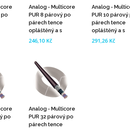
icore
Analog - Multicore
Analog - Multi
 po
PUR 8 párový po
PUR 10 párový
párech tence
párech tence
opláštěný a s
opláštěný a s
pleteným
pleteným
246,10 Kč
291,26 Kč
něním
celkovým stíněním
celkovým stíně
icore
Analog - Multicore
ý po
PUR 32 párový po
párech tence