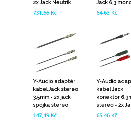
2x Jack Neutrik
Jack 6,3 mon
NP2X (mono)
(0,2m)
731,66 Kč
64,63 Kč
(0,2m)
Y-Audio adaptér
Y-Audio adap
kabel Jack stereo
kabel Jack
3,5mm - 2x jack
konektor 6,
spojka stereo
stereo - 2x J
3,5mm (0,2m)
spojka 6,3m
147,49 Kč
65,46 Kč
mono (0,2m)