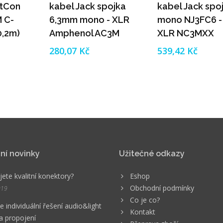
rtCon
kabel Jack spojka
kabel Jack spo
 C-
6,3mm mono - XLR
mono NJ3FC6 -
0,2m)
Amphenol AC3M
XLR NC3MXX
(0,2m)
Neutrik (0,2m)
280,07 Kč
539,42 Kč
ní novinky
Užitečné odkazy
ete kvalitní konektory?
Eshop
Obchodní podmínky
019
Co je co?
 individuální řešení audio&light
Kontakt
a propojení