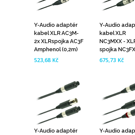
Y-Audio adaptér
Y-Audio adap
kabel XLR AC3M-
kabel XLR
2x XLRspojka AC3F
NC3MXX - XL
Amphenol (0,2m)
spojka NC3F
Neutrik (0,2m
523,68 Kč
675,73 Kč
Y-Audio adaptér
Y-Audio adap