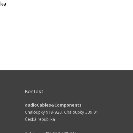
jka
Kontakt
audioCables&Components
Chaloupky 919-920, Chaloupky 339 01
Česká republika