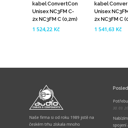
kabel ConvertCon
kabel Conve
Unisex NC3FM C-
Unisex NC3FM
2x NC3FM C (0,2m)
2x NC3FM C (
1 524,22 Kč
1 541,63 Kč
Posled
Potřebuj
30. 03. 2
Naše firma si od roku 1989 jistě na
Nabízíme
českém trhu získala mnoho
spojení 