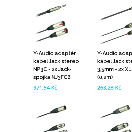
Y-Audio adaptér
Y-Audio adap
kabel Jack stereo
kabel Jack s
NP3C - 2x Jack-
3,5mm - 2x X
spojka NJ3FC6
(0,2m)
stereo Neutrik
971,54 Kč
263,28 Kč
(0,2m)