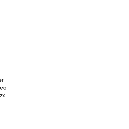
ér
reo
2x
6