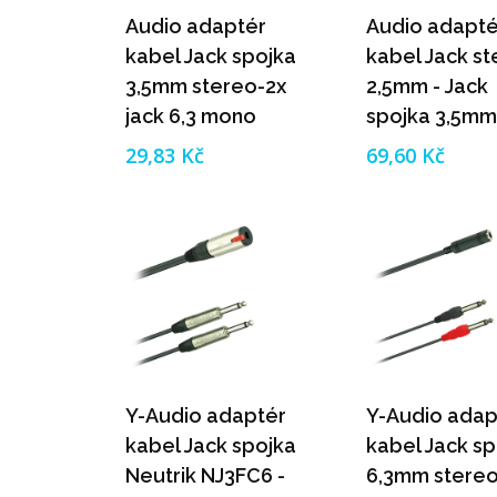
Audio adaptér
Audio adapté
kabel Jack spojka
kabel Jack s
3,5mm stereo-2x
2,5mm - Jack
jack 6,3 mono
spojka 3,5mm
(0,2m)
(0,2m)
29,83 Kč
69,60 Kč
Y-Audio adaptér
Y-Audio adap
kabel Jack spojka
kabel Jack sp
Neutrik NJ3FC6 -
6,3mm stereo 