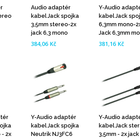
r
Audio adaptér
Y-Audio adapt
tereo
kabel Jack spojka
kabel Jack spo
3,5mm stereo-2x
6,3mm mono-2
jack 6,3 mono
Jack 6,3mm mo
(0,2m)
0,2m)
384,06 Kč
381,16 Kč
tér
Y-Audio adaptér
Y-Audio adapt
ojka
kabel Jack spojka
kabel Jack ste
- 2x
Neutrik NJ3FC6
3,5mm - 2x jack