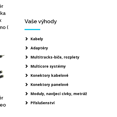
ér
jka
x
Vaše výhody
no (
Kabely
Adaptéry
Multitracks-biče, rozplety
Multicore systémy
Konektory kabelové
Konektory panelové
Moduly, navíjecí cívky, metráž
ér
Příslušenství
reo