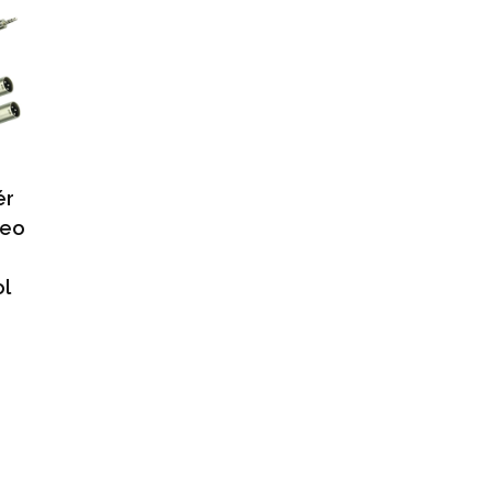
ér
reo
l