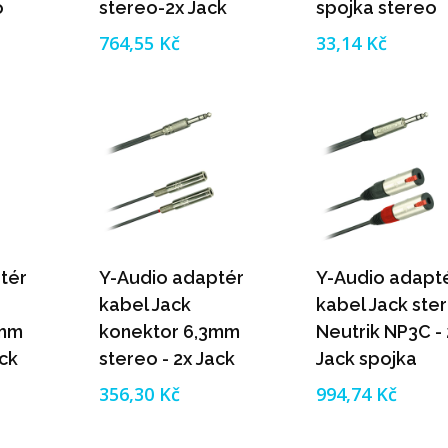
o
stereo-2x Jack
spojka stereo
Neutrik NP2X
3,5mm (0,2m)
764,55 Kč
33,14 Kč
(0,2m)
tér
Y-Audio adaptér
Y-Audio adapt
kabel Jack
kabel Jack ste
3mm
konektor 6,3mm
Neutrik NP3C - 
ack
stereo - 2x Jack
Jack spojka
m
spojka 6,3mm
Neutrik NJ3FC
356,30 Kč
994,74 Kč
mono (0,2m)
(0,2m)