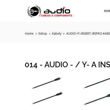
HO
Home
Eshop
Kabely
AUDIO-/Y-/INSERT-/REPRO-KAB
014 - AUDIO - / Y- A 