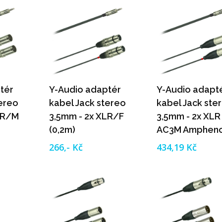
tér
Y-Audio adaptér
Y-Audio adapt
tereo
kabel Jack stereo
kabel Jack ste
LR/M
3,5mm - 2x XLR/F
3,5mm - 2x XLR
(0,2m)
AC3M Ampheno
(0,2m)
266,- Kč
434,19 Kč