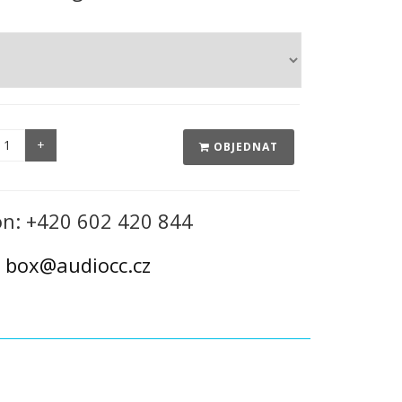
OBJEDNAT
on: +420 602 420 844
:
box@audiocc.cz