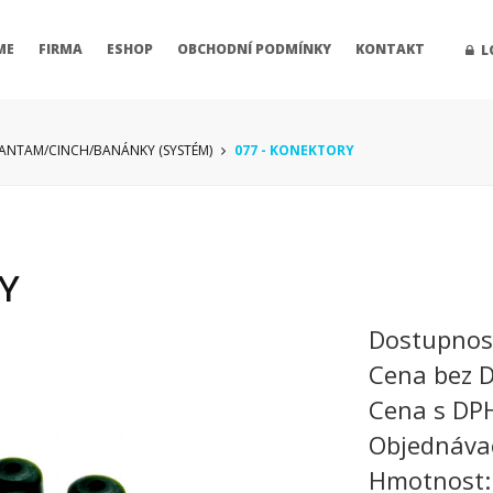
ME
FIRMA
ESHOP
OBCHODNÍ PODMÍNKY
KONTAKT
L
BANTAM/CINCH/BANÁNKY (SYSTÉM)
077 - KONEKTORY
Y
Dostupnos
Cena bez 
Cena s DP
Objednáva
Hmotnost