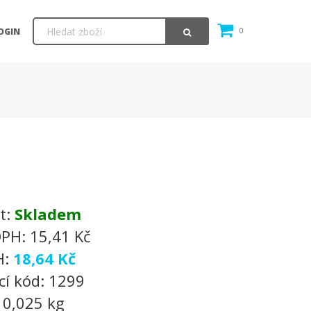
OGIN
0
t:
Skladem
DPH:
15,41 Kč
H:
18,64 Kč
cí kód:
1299
:
0,025 kg