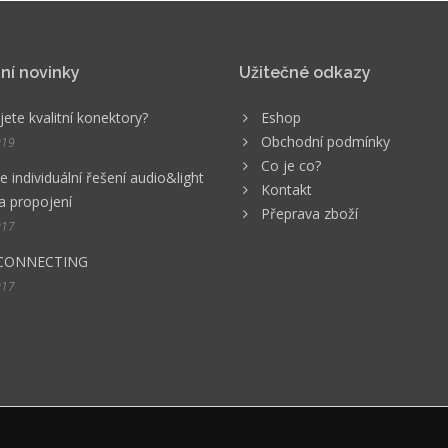
ní novinky
Užitečné odkazy
ete kvalitní konektory?
Eshop
Obchodní podmínky
019
Co je co?
 individuální řešení audio&light
Kontakt
a propojení
Přeprava zboží
017
CONNECTING
017