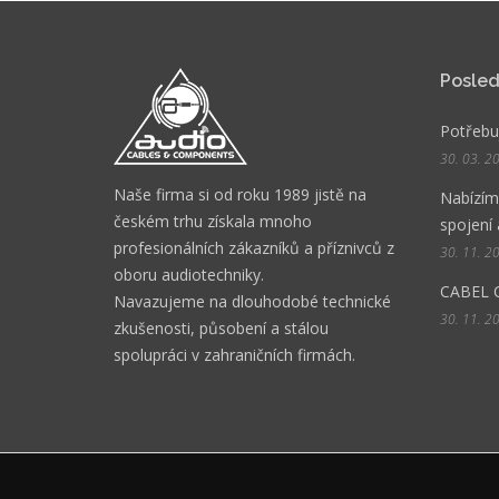
Posled
Potřebuj
30. 03. 2
Naše firma si od roku 1989 jistě na
Nabízíme
českém trhu získala mnoho
spojení 
profesionálních zákazníků a příznivců z
30. 11. 2
oboru audiotechniky.
CABEL 
Navazujeme na dlouhodobé technické
30. 11. 2
zkušenosti, působení a stálou
spolupráci v zahraničních firmách.