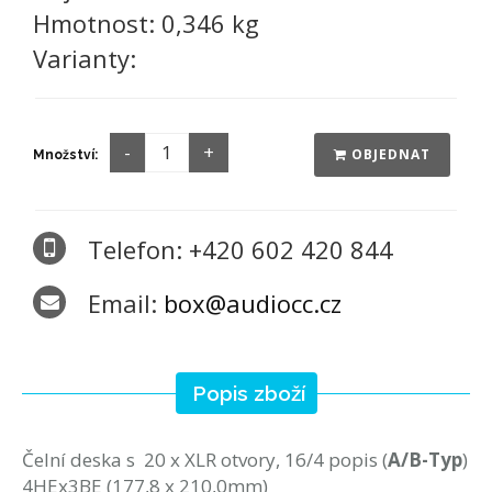
Hmotnost:
0,346 kg
Varianty:
OBJEDNAT
Množství:
Telefon: +420 602 420 844
Email:
box@audiocc.cz
Popis zboží
Čelní deska s 20 x XLR otvory, 16/4 popis (
A/B
-Typ
)
4HEx3BE (177,8 x 210,0mm)