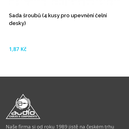
Sada šroubů (4 kusy pro upevnění čelní
desky)
1,87 Kč
Naše firma si od roku 1989 jistě na českém trhu