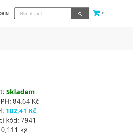
OGIN
0
t:
Skladem
DPH:
84,64 Kč
H:
102,41 Kč
cí kód:
7941
:
0,111 kg