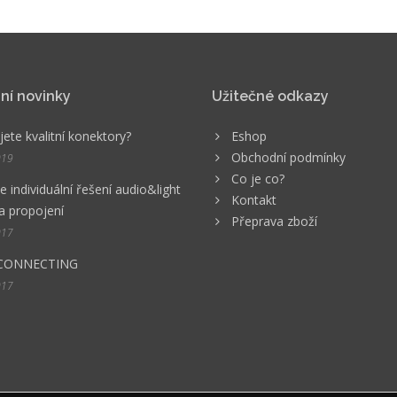
ní novinky
Užitečné odkazy
ete kvalitní konektory?
Eshop
Obchodní podmínky
019
Co je co?
 individuální řešení audio&light
Kontakt
a propojení
Přeprava zboží
017
CONNECTING
017