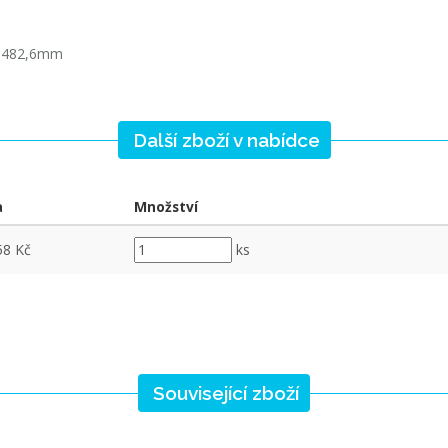
= 482,6mm
Další zboží v nabídce
a
Množství
58 Kč
ks
Související zboží