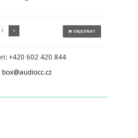
OBJEDNAT
on: +420 602 420 844
:
box@audiocc.cz