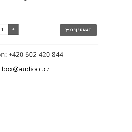
OBJEDNAT
on: +420 602 420 844
:
box@audiocc.cz