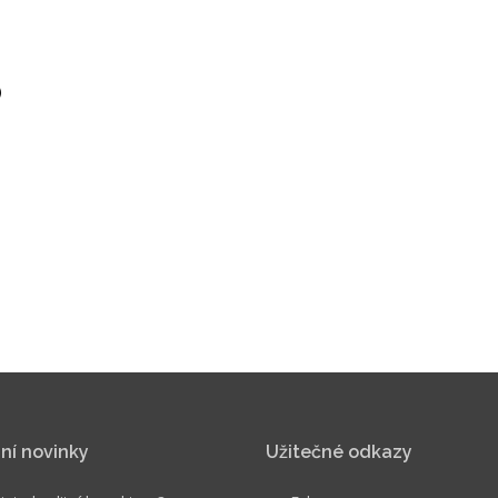
)
ní novinky
Užitečné odkazy