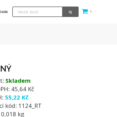
OGIN
0
ENÝ
t:
Skladem
DPH:
45,64 Kč
H:
55,22 Kč
cí kód:
1124_RT
:
0,018 kg