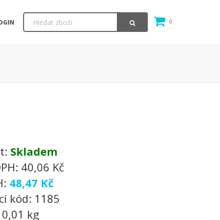
OGIN
0
t:
Skladem
DPH:
40,06 Kč
H:
48,47 Kč
cí kód:
1185
:
0,01 kg