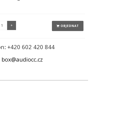
OBJEDNAT
on: +420 602 420 844
:
box@audiocc.cz