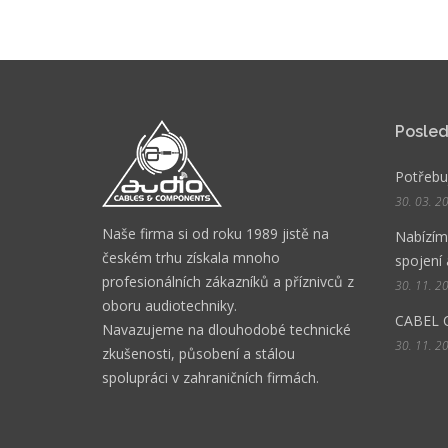
Posled
Potřebuj
30. 03. 2
Naše firma si od roku 1989 jistě na
Nabízíme
českém trhu získala mnoho
spojení 
profesionálních zákazníků a příznivců z
30. 11. 2
oboru audiotechniky.
CABEL 
Navazujeme na dlouhodobé technické
30. 11. 2
zkušenosti, působení a stálou
spolupráci v zahraničních firmách.