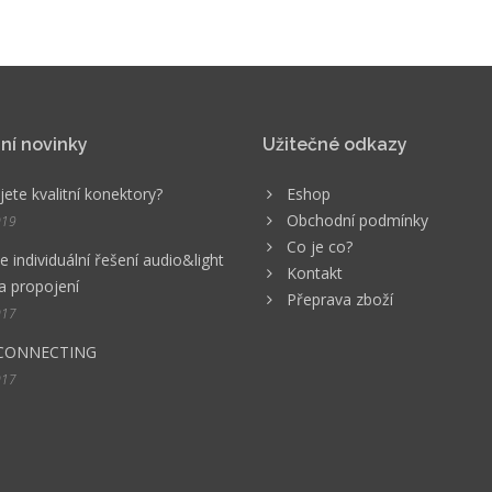
ní novinky
Užitečné odkazy
ete kvalitní konektory?
Eshop
Obchodní podmínky
019
Co je co?
 individuální řešení audio&light
Kontakt
a propojení
Přeprava zboží
017
CONNECTING
017