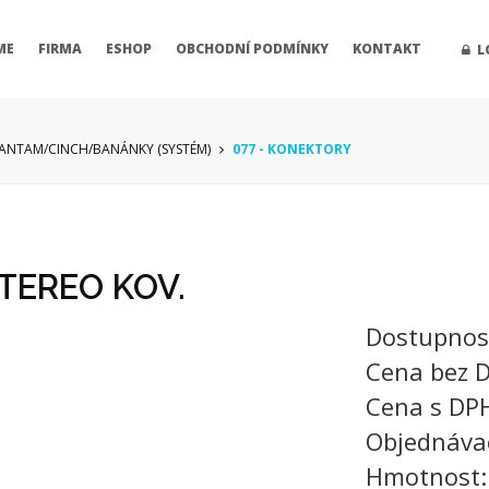
ME
FIRMA
ESHOP
OBCHODNÍ PODMÍNKY
KONTAKT
L
BANTAM/CINCH/BANÁNKY (SYSTÉM)
077 - KONEKTORY
STEREO KOV.
Dostupnos
Cena bez 
Cena s DP
Objednáva
Hmotnost