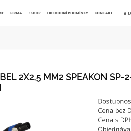
ME
FIRMA
ESHOP
OBCHODNÍ PODMÍNKY
KONTAKT
L
EL 2X2,5 MM2 SPEAKON SP-2-
M
Dostupnos
Cena bez 
Cena s DP
Objednáva