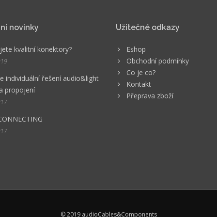
ní novinky
Užitečné odkazy
ete kvalitní konektory?
Eshop
Obchodní podmínky
019
Co je co?
 individuální řešení audio&light
Kontakt
a propojení
Přeprava zboží
017
CONNECTING
017
© 2019 audioCables&Components