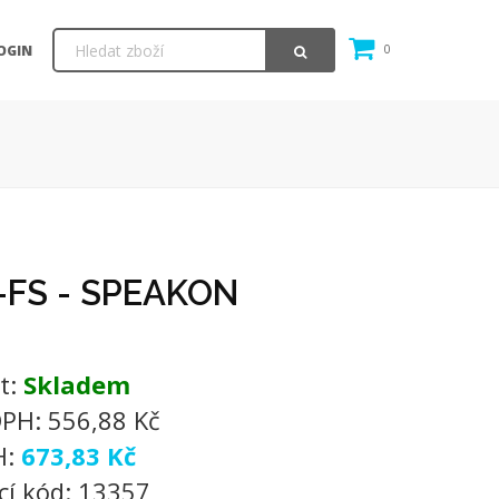
OGIN
0
FS - SPEAKON
t:
Skladem
DPH:
556,88 Kč
H:
673,83 Kč
cí kód:
13357