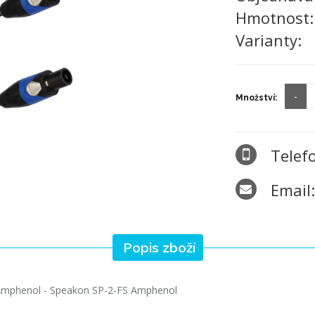
Hmotnost
Varianty:
Množství:
Telef
Email
Popis zboží
Amphenol - Speakon SP-2-FS Amphenol