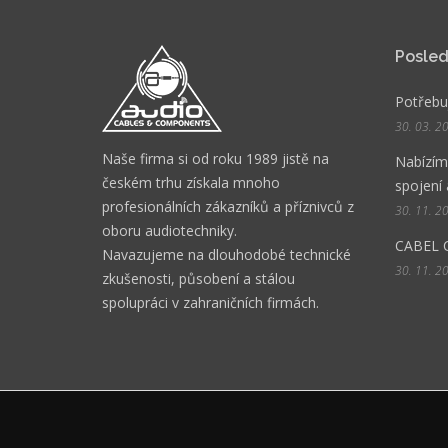
Posled
Potřebuj
30. 03. 2
Naše firma si od roku 1989 jistě na
Nabízíme
českém trhu získala mnoho
spojení 
profesionálních zákazníků a příznivců z
30. 11. 2
oboru audiotechniky.
CABEL 
Navazujeme na dlouhodobé technické
30. 11. 2
zkušenosti, působení a stálou
spolupráci v zahraničních firmách.