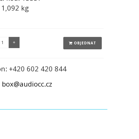
:
1,092 kg
OBJEDNAT
on: +420 602 420 844
:
box@audiocc.cz