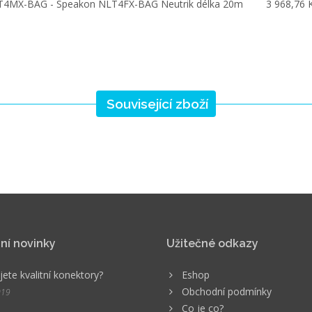
T4MX-BAG - Speakon NLT4FX-BAG Neutrik délka 20m
3 968,76 
Související zboží
ní novinky
Užitečné odkazy
ete kvalitní konektory?
Eshop
Obchodní podmínky
019
Co je co?