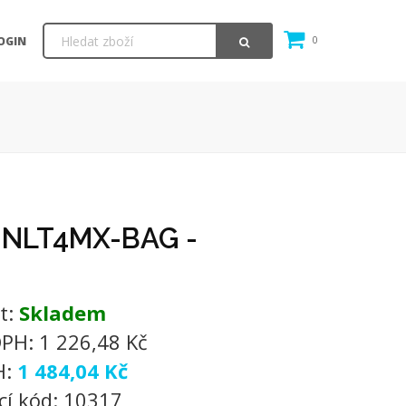
OGIN
0
NLT4MX-BAG -
t:
Skladem
DPH:
1 226,48 Kč
H:
1 484,04 Kč
cí kód:
10317