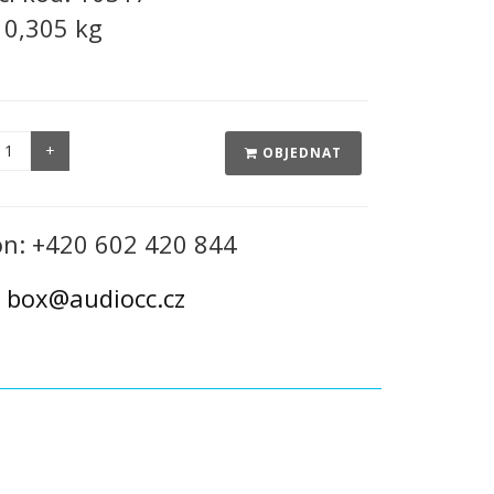
:
0,305 kg
OBJEDNAT
on: +420 602 420 844
:
box@audiocc.cz