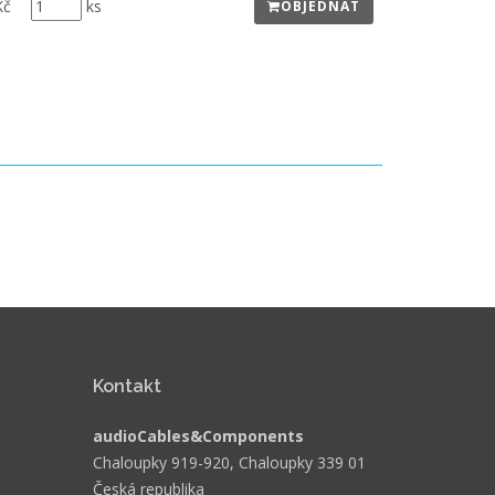
Kč
ks
OBJEDNAT
Kontakt
audioCables&Components
Chaloupky 919-920, Chaloupky 339 01
Česká republika