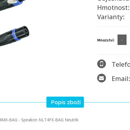
Hmotnost
Varianty:
Množství:
Telef
Email
Popis zboží
4MX-BAG - Speakon NLT4FX-BAG Neutrik