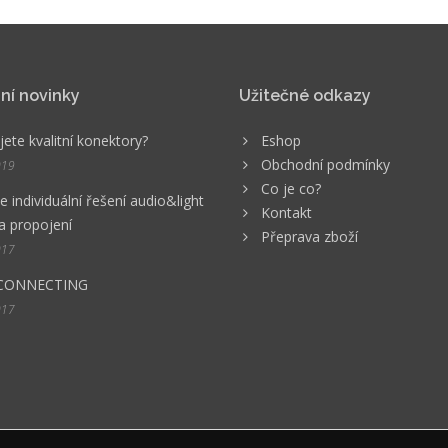
ní novinky
Užitečné odkazy
ete kvalitní konektory?
Eshop
Obchodní podmínky
019
Co je co?
 individuální řešení audio&light
Kontakt
a propojení
Přeprava zboží
017
CONNECTING
017