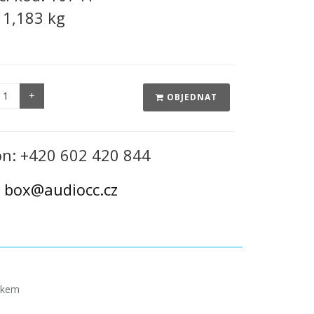
:
1,183 kg
OBJEDNAT
on: +420 602 420 844
:
box@audiocc.cz
žkem