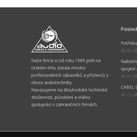
Posled
Potřebuj
30. 03. 2
Naše firma si od roku 1989 jistě na
Nabízíme
českém trhu získala mnoho
spojení 
profesionálních zákazníků a příznivců z
30. 11. 2
oboru audiotechniky.
CABEL 
Navazujeme na dlouhodobé technické
30. 11. 2
zkušenosti, působení a stálou
spolupráci v zahraničních firmách.