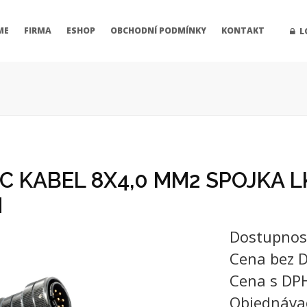
ME
FIRMA
ESHOP
OBCHODNÍ PODMÍNKY
KONTAKT
L
 KABEL 8X4,0 MM2 SPOJKA L
M
Dostupnos
Cena bez 
Cena s DP
Objednáva