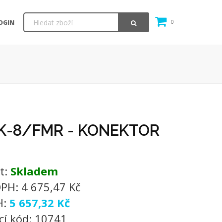
OGIN
0
K-8/FMR - KONEKTOR
t:
Skladem
DPH:
4 675,47 Kč
H:
5 657,32 Kč
cí kód:
10741