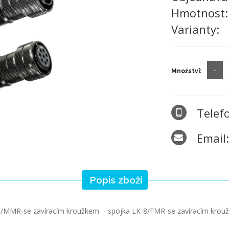
Hmotnost
Varianty:
Množství:
Telef
Email
Popis zboží
8/MMR-se zavíracím kroužkem - spojka LK-8/FMR-se zavíracím krou